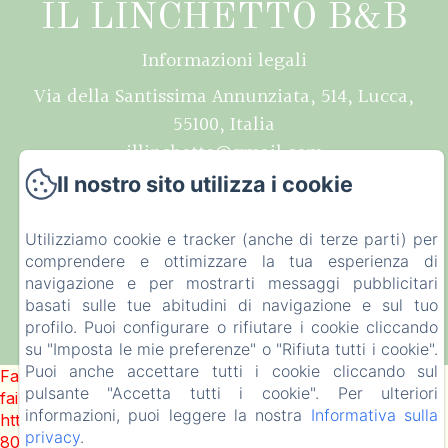
IL LINCHETTO B&B
Informazioni legali
Via della Santissima Annunziata, 514, Lucca,
55100, Italia
illinchetto@gmail.com
+39 0583998449
Il nostro sito utilizza i cookie
CIN IT046017B4GHUB32YF
Utilizziamo cookie e tracker (anche di terze parti) per
comprendere e ottimizzare la tua esperienza di
navigazione e per mostrarti messaggi pubblicitari
basati sulle tue abitudini di navigazione e sul tuo
profilo. Puoi configurare o rifiutare i cookie cliccando
Funziona con Amenitiz
su "Imposta le mie preferenze" o "Rifiuta tutti i cookie".
Puoi anche accettare tutti i cookie cliccando sul
Failed to load BookingEngine/index: Loading chunk 2698
pulsante "Accetta tutti i cookie". Per ulteriori
failed. (missing:
informazioni, puoi leggere la nostra
Informativa sulla
https://d1cmur5l0xva3h.cloudfront.net/packs/2698-
privacy
.
8080975d3316b4b3-fe2dec0bd67fe3fe.js)